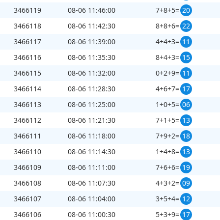
3466119
08-06 11:46:00
7+8+5=
20
3466118
08-06 11:42:30
8+8+6=
22
3466117
08-06 11:39:00
4+4+3=
11
3466116
08-06 11:35:30
8+4+3=
15
3466115
08-06 11:32:00
0+2+9=
11
3466114
08-06 11:28:30
4+6+7=
17
3466113
08-06 11:25:00
1+0+5=
06
3466112
08-06 11:21:30
7+1+5=
13
3466111
08-06 11:18:00
7+9+2=
18
3466110
08-06 11:14:30
1+4+8=
13
3466109
08-06 11:11:00
7+6+6=
19
3466108
08-06 11:07:30
4+3+2=
09
3466107
08-06 11:04:00
3+5+4=
12
3466106
08-06 11:00:30
5+3+9=
17